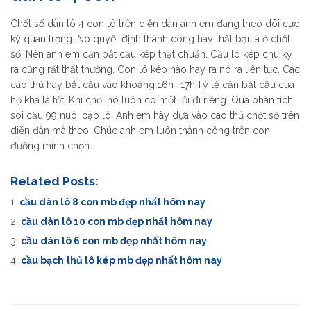
Chốt số dàn lô 4 con lô trên diễn dàn anh em đang theo dõi cực
kỳ quan trọng. Nó quyết định thành công hay thất bại là ở chốt
số. Nên anh em căn bắt cầu kép thật chuẩn. Cầu lô kép chu kỳ
ra cũng rất thất thường. Con lô kép nào hay ra nó ra liên tục. Các
cáo thủ hay bắt cầu vào khoảng 16h- 17h.Tỷ lệ căn bắt cầu của
họ khá là tốt. Khi chơi hô luôn có một lối đi riêng. Qua phân tích
soi cầu 99 nuôi cặp lô. Anh em hãy dựa vào cao thủ chốt số trên
diễn đàn mà theo. Chúc anh em luôn thành công trên con
đường mình chọn.
Related Posts:
cầu dàn lô 8 con mb đẹp nhất hôm nay
cầu dàn lô 10 con mb đẹp nhất hôm nay
cầu dàn lô 6 con mb đẹp nhất hôm nay
cầu bạch thủ lô kép mb đẹp nhất hôm nay