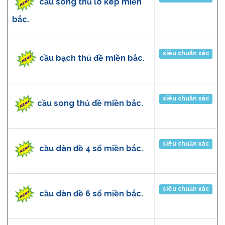
cầu song thủ lô kép miền
bắc.
siêu chuẩn xác
cầu bạch thủ đề miền bắc.
siêu chuẩn xác
cầu song thủ đề miền bắc.
siêu chuẩn xác
cầu dàn đề 4 số miền bắc.
siêu chuẩn xác
cầu dàn đề 6 số miền bắc.