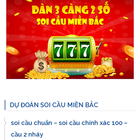
DỰ ĐOÁN SOI CẦU MIỀN BẮC
soi cầu chuẩn – soi cầu chính xác 100 –
cầu 2 nháy