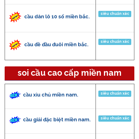
siêu chuẩn xác
cầu dàn lô 10 số miền bắc.
siêu chuẩn xác
cầu đề đầu đuôi miền bắc.
soi cầu cao cấp miền nam
siêu chuẩn xác
cầu xỉu chủ miền nam.
siêu chuẩn xác
cầu giải đặc biệt miền nam.