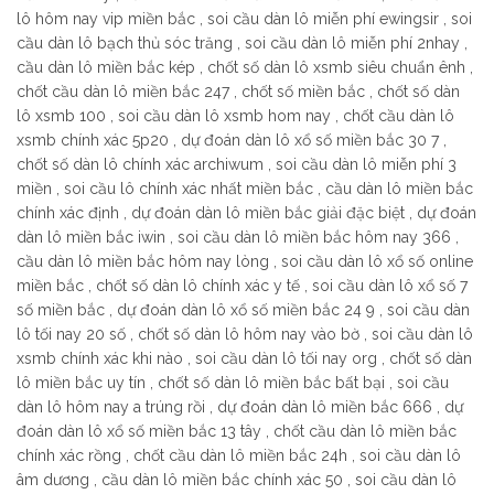
lô hôm nay vip miền bắc , soi cầu dàn lô miễn phí ewingsir , soi
cầu dàn lô bạch thủ sóc trăng , soi cầu dàn lô miễn phí 2nhay ,
cầu dàn lô miền bắc kép , chốt số dàn lô xsmb siêu chuẩn ênh ,
chốt cầu dàn lô miền bắc 247 , chốt số miền bắc , chốt số dàn
lô xsmb 100 , soi cầu dàn lô xsmb hom nay , chốt cầu dàn lô
xsmb chính xác 5p20 , dự đoán dàn lô xổ số miền bắc 30 7 ,
chốt số dàn lô chính xác archiwum , soi cầu dàn lô miễn phí 3
miền , soi cầu lô chính xác nhất miền bắc , cầu dàn lô miền bắc
chính xác định , dự đoán dàn lô miền bắc giải đặc biệt , dự đoán
dàn lô miền bắc iwin , soi cầu dàn lô miền bắc hôm nay 366 ,
cầu dàn lô miền bắc hôm nay lòng , soi cầu dàn lô xổ số online
miền bắc , chốt số dàn lô chính xác y tế , soi cầu dàn lô xổ số 7
số miền bắc , dự đoán dàn lô xổ số miền bắc 24 9 , soi cầu dàn
lô tối nay 20 số , chốt số dàn lô hôm nay vào bờ , soi cầu dàn lô
xsmb chính xác khi nào , soi cầu dàn lô tối nay org , chốt số dàn
lô miền bắc uy tín , chốt số dàn lô miền bắc bất bại , soi cầu
dàn lô hôm nay a trúng rồi , dự đoán dàn lô miền bắc 666 , dự
đoán dàn lô xổ số miền bắc 13 tây , chốt cầu dàn lô miền bắc
chính xác rồng , chốt cầu dàn lô miền bắc 24h , soi cầu dàn lô
âm dương , cầu dàn lô miền bắc chính xác 50 , soi cầu dàn lô