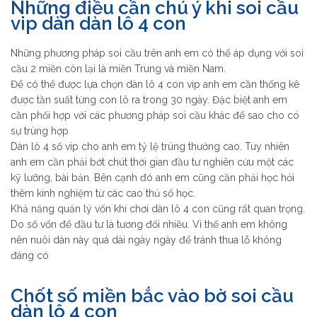
Những điều cần chú ý khi soi cầu
vip dàn dàn lô 4 con
Những phương pháp soi cầu trên anh em có thể áp dụng với soi
cầu 2 miền còn lại là miền Trung và miền Nam.
Để có thể được lựa chọn dàn lô 4 con vip anh em cần thống kê
được tần suất từng con lô ra trong 30 ngày. Đặc biệt anh em
cần phối hợp với các phương pháp soi cầu khác để sao cho có
sự trùng hợp
Dàn lô 4 số vip cho anh em tỷ lệ trúng thưởng cao. Tuy nhiên
anh em cần phải bớt chút thời gian đầu tư nghiên cứu một các
kỹ lưỡng, bài bản. Bên cạnh đó anh em cũng cần phải học hỏi
thêm kinh nghiệm từ các cao thủ số học.
Khả năng quản lý vốn khi chơi dàn lô 4 con cũng rất quan trọng.
Do số vốn để đầu tư là tương đối nhiều. Vì thế anh em không
nên nuôi dàn này quá dài ngày ngày để tránh thua lỗ không
đáng có
Chốt số miền bắc vào bờ soi cầu
dàn lô 4 con