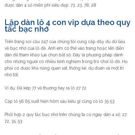
được dàn 4 số miễn phí siêu đẹp: 73, 23, 78, 28
Lập dàn lô 4 con vip dựa theo quy
tắc bạc nhớ
Trên trang soi cầu 247 của chúng tôi cung cấp đầy đủ dữ liệu
về bạc nhớ của lô đề. Anh em có thể vào trang hoặc lên diễn
đàn để tham khảo lựa chọn bắt số. Đây là phương pháp dành
cho những người có nhiều kinh nghiệm trong trò chơi lô đề. Họ
phải có được khả năng quan sát, thống kê, dự đoán và một trí
nhớ tốt.
Ví dụ: Đề kép 77 về thường hay ra lô 27 72
Cặp lô 56 65 xuất hiện hôm sau kiểu gì cũng có lô 35 53
Phối hợp 2 quy tắc bạc nhớ trên chúng ta có ngay dàn 4 số: 27,
72, 35, 53