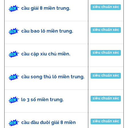
siêu chuẩn xác
cầu giải 8 miền trung.
siêu chuẩn xác
cầu bao lô miền trung.
siêu chuẩn xác
cầu cặp xỉu chủ miền.
siêu chuẩn xác
cầu song thủ lô miền trung.
siêu chuẩn xác
lo 3 số miền trung.
siêu chuẩn xác
cầu đầu đuôi giải 8 miền