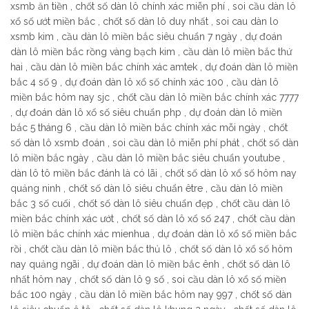
xsmb ăn tiền , chốt số dàn lô chính xác miễn phí , soi cầu dàn lô
xổ số ướt miền bắc , chốt số dàn lô duy nhất , soi cau dàn lo
xsmb kim , cầu dàn lô miền bắc siêu chuẩn 7 ngày , dự đoán
dàn lô miền bắc rồng vàng bạch kim , cầu dàn lô miền bắc thứ
hai , cầu dàn lô miền bắc chính xác amtek , dự đoán dàn lô miền
bắc 4 số 9 , dự đoán dàn lô xổ số chính xác 100 , cầu dàn lô
miền bắc hôm nay sjc , chốt cầu dàn lô miền bắc chính xác 7777
, dự đoán dàn lô xổ số siêu chuẩn php , dự đoán dàn lô miền
bắc 5 tháng 6 , cầu dàn lô miền bắc chính xác mỗi ngày , chốt
số dàn lô xsmb đoán , soi cầu dàn lô miễn phí phát , chốt số dàn
lô miền bắc ngày , cầu dàn lô miền bắc siêu chuẩn youtube ,
dàn lô tô miền bắc đánh là có lãi , chốt số dàn lô xổ số hôm nay
quảng ninh , chốt số dàn lô siêu chuẩn être , cầu dàn lô miền
bắc 3 số cuối , chốt số dàn lô siêu chuẩn đẹp , chốt cầu dàn lô
miền bắc chính xác ướt , chốt số dàn lô xổ số 247 , chốt cầu dàn
lô miền bắc chính xác mienhua , dự đoán dàn lô xổ số miền bắc
rồi , chốt cầu dàn lô miền bắc thủ lô , chốt số dàn lô xổ số hôm
nay quảng ngãi , dự đoán dàn lô miền bắc ênh , chốt số dàn lô
nhất hôm nay , chốt số dàn lô 9 số , soi cầu dàn lô xổ số miền
bắc 100 ngày , cầu dàn lô miền bắc hôm nay 997 , chốt số dàn