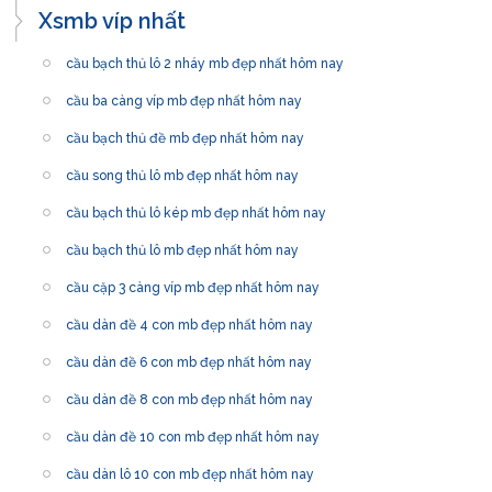
Xsmb víp nhất
cầu bạch thủ lô 2 nháy mb đẹp nhất hôm nay
cầu ba càng víp mb đẹp nhất hôm nay
cầu bạch thủ đề mb đẹp nhất hôm nay
cầu song thủ lô mb đẹp nhất hôm nay
cầu bạch thủ lô kép mb đẹp nhất hôm nay
cầu bạch thủ lô mb đẹp nhất hôm nay
cầu cặp 3 càng víp mb đẹp nhất hôm nay
cầu dàn đề 4 con mb đẹp nhất hôm nay
cầu dàn đề 6 con mb đẹp nhất hôm nay
cầu dàn đề 8 con mb đẹp nhất hôm nay
cầu dàn đề 10 con mb đẹp nhất hôm nay
cầu dàn lô 10 con mb đẹp nhất hôm nay