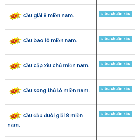
siêu chuẩn xác
cầu giải 8 miền nam.
siêu chuẩn xác
cầu bao lô miền nam.
siêu chuẩn xác
cầu cặp xỉu chủ miền nam.
siêu chuẩn xác
cầu song thủ lô miền nam.
siêu chuẩn xác
cầu đầu đuôi giải 8 miền
nam.