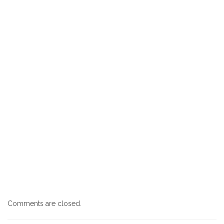
Comments are closed.