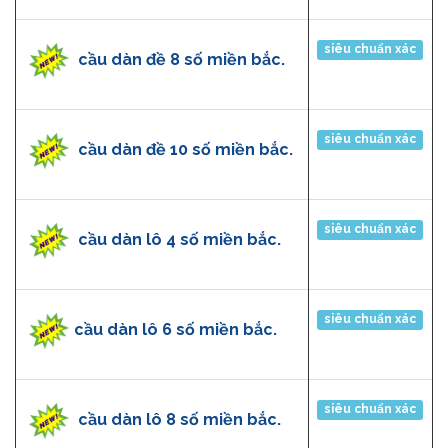
siêu chuẩn xác
cầu dàn đề 8 số miền bắc.
siêu chuẩn xác
cầu dàn đề 10 số miền bắc.
siêu chuẩn xác
cầu dàn lô 4 số miền bắc.
siêu chuẩn xác
cầu dàn lô 6 số miền bắc.
siêu chuẩn xác
cầu dàn lô 8 số miền bắc.