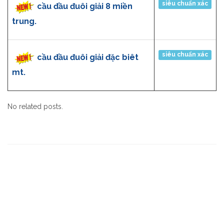
siêu chuẩn xác
cầu đầu đuôi giải 8 miền
trung.
siêu chuẩn xác
cầu đầu đuôi giải đặc biêt
mt.
No related posts.