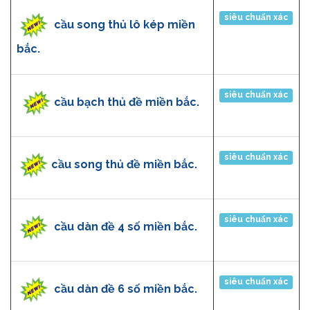
siêu chuẩn xác
cầu song thủ lô kép miền
bắc.
siêu chuẩn xác
cầu bạch thủ đề miền bắc.
siêu chuẩn xác
cầu song thủ đề miền bắc.
siêu chuẩn xác
cầu dàn đề 4 số miền bắc.
siêu chuẩn xác
cầu dàn đề 6 số miền bắc.