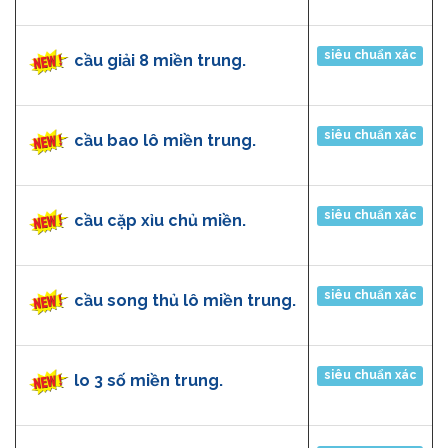
siêu chuẩn xác
cầu giải 8 miền trung.
siêu chuẩn xác
cầu bao lô miền trung.
siêu chuẩn xác
cầu cặp xỉu chủ miền.
siêu chuẩn xác
cầu song thủ lô miền trung.
siêu chuẩn xác
lo 3 số miền trung.