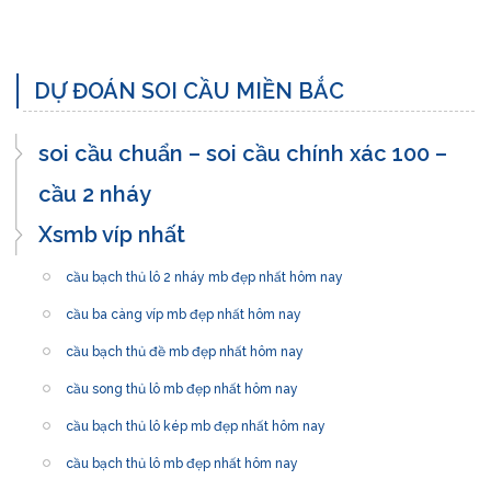
DỰ ĐOÁN SOI CẦU MIỀN BẮC
soi cầu chuẩn – soi cầu chính xác 100 –
cầu 2 nháy
Xsmb víp nhất
cầu bạch thủ lô 2 nháy mb đẹp nhất hôm nay
cầu ba càng víp mb đẹp nhất hôm nay
cầu bạch thủ đề mb đẹp nhất hôm nay
cầu song thủ lô mb đẹp nhất hôm nay
cầu bạch thủ lô kép mb đẹp nhất hôm nay
cầu bạch thủ lô mb đẹp nhất hôm nay