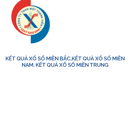
KẾT QUẢ XỔ SỐ MIỀN BẮC,KẾT QUẢ XỔ SỐ MIỀN
NAM, KẾT QUẢ XỔ SỐ MIỀN TRUNG