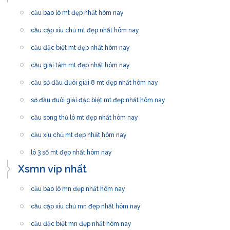
cầu bao lô mt đẹp nhất hôm nay
cầu cặp xíu chủ mt đẹp nhất hôm nay
cầu đặc biệt mt đẹp nhất hôm nay
cầu giải tám mt đẹp nhất hôm nay
cầu sớ đầu đuôi giải 8 mt đẹp nhất hôm nay
sớ đầu đuôi giải đặc biệt mt đẹp nhất hôm nay
cầu song thủ lô mt đẹp nhất hôm nay
cầu xíu chủ mt đẹp nhất hôm nay
lô 3 số mt đẹp nhất hôm nay
Xsmn víp nhất
cầu bao lô mn đẹp nhất hôm nay
cầu cặp xíu chủ mn đẹp nhất hôm nay
cầu đặc biệt mn đẹp nhất hôm nay