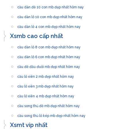
cầu dàn đề 10 con mb đẹp nhất hôm nay
cầu dàn lô 10 con mb đẹp nhất hôm nay
cầu dàn lô 4 con mb đẹp nhất hôm nay
Xsmb cao cấp nhất
cầu dàn lô 8 con mb đẹp nhất hôm nay
cầu dàn lô 6 con mb đẹp nhất hôm nay
cầu đề đầu đuôi mb đẹp nhất hôm nay
cầu lô xiên 2 mb đẹp nhất hôm nay
cầu lô xiên 3 mb đẹp nhất hôm nay
cầu lô xiên 4 mb đẹp nhất hôm nay
cầu song thủ đề mb đẹp nhất hôm nay
cầu song thủ lô kép mb đẹp nhất hôm nay
Xsmt víp nhất