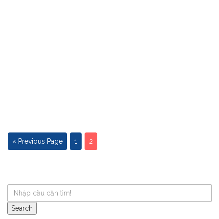
« Previous Page
1
2
Search